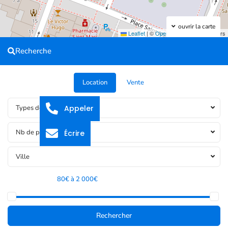
ouvrir la carte
Leaflet
|
©
OpenStreetMap
contributors
Recherche
Location
Vente
Appeler
Types de bien
Nb de pièces
Écrire
Ville
Tranche de prix:
80€ à 2 000€