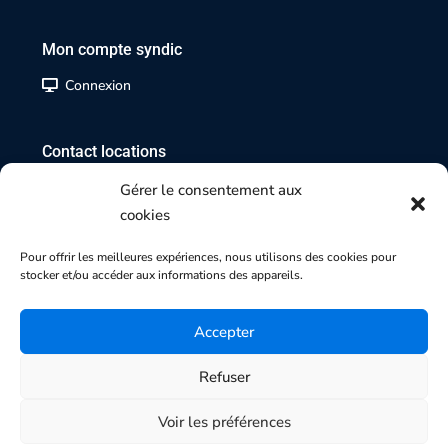
Mon compte syndic
Connexion
Contact locations
02 35 07 17 17
Gérer le consentement aux
cookies
Contact transactions
Pour offrir les meilleures expériences, nous utilisons des cookies pour
stocker et/ou accéder aux informations des appareils.
02 35 70 84 84
Accepter
Refuser
Copyright 2025 | Agence SMI-SMG
Honoraires |
Mentions légales |
Politique de cookies |
Voir les préférences