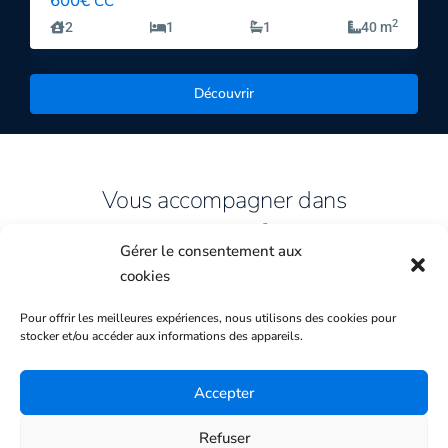
600€
CC
2
2
1
1
40 m
Découvrir
Vous accompagner dans
Votre Projet
Gérer le consentement aux
cookies
FAIRE ESTIMER
Pour offrir les meilleures expériences, nous utilisons des cookies pour
FAIRE ESTIMER
stocker et/ou accéder aux informations des appareils.
Demandez-nous une estimation
Accepter
gratuite.
Refuser