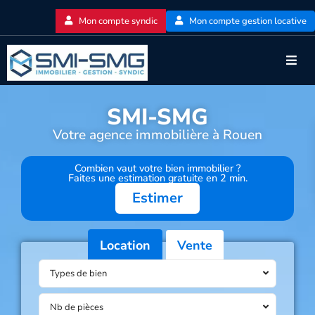
Mon compte syndic
Mon compte gestion locative
SMI-SMG
Votre agence immobilière à Rouen
Combien vaut votre bien immobilier ?
Faites une estimation gratuite en 2 min.
Estimer
Location
Vente
Types de bien
Nb de pièces