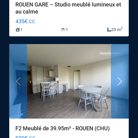
ROUEN GARE – Studio meublé lumineux et
au calme
435€
CC
2
1
1
20 m
9
ROUEN
Appartement
Previous
Next
F2 Meublé de 39.95m² - ROUEN (CHU)