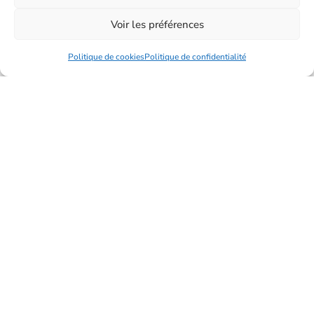
Voir les préférences
VENDRE
Politique de cookies
Politique de confidentialité
VENDRE
Confiez-nous la vente de votre bien.
Confiez-nous la gestion de
Votre Bien