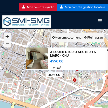
Mon compte syndic
Mon compte gestion locative
Mon emplacement
Plein écran
A LOUER STUDIO SECTEUR ST
MARC - CHU
455€
CC
2
20 m
·
·
455€
CC