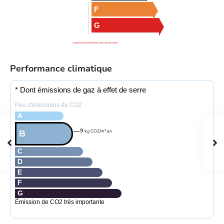
F
G
Logement extrêmement peu performant
Performance climatique
* Dont émissions de gaz à effet de serre
Peu d'émissions de CO2
A
9
kg CO2/m².an
B
C
D
E
F
G
Émission de CO2 très importante