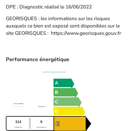
DPE : Diagnostic réalisé le 16/06/2022
GEORISQUES : les informations sur les risques
auxquels ce bien est exposé sont disponibles sur le
site GEORISQUES :
https://www.georisques.gouv.fr
Performance énergétique
Logement extrêmement performant
A
B
C
Consommation
(énergie primaire)
Emissions
D
314
9
E
kWh/m².an
kg CO2/m².an