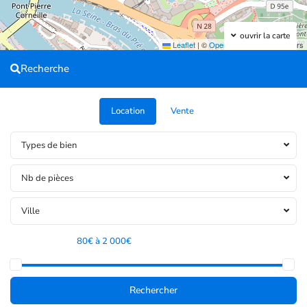
ouvrir la carte
Leaflet
|
©
OpenStreetMap
contributors
Recherche
Location
Vente
Types de bien
Nb de pièces
Ville
Tranche de prix:
80€ à 2 000€