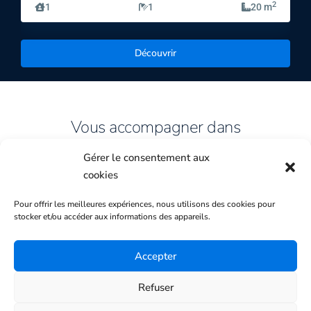
2
1
1
20 m
Découvrir
Vous accompagner dans
Votre Projet
Gérer le consentement aux
cookies
FAIRE ESTIMER
Pour offrir les meilleures expériences, nous utilisons des cookies pour
stocker et/ou accéder aux informations des appareils.
FAIRE ESTIMER
Demandez-nous une estimation
Accepter
gratuite.
Refuser