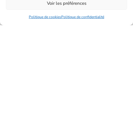
Voir les préférences
VENDRE
Politique de cookies
Politique de confidentialité
VENDRE
Confiez-nous la vente de votre bien.
Confiez-nous la gestion de
Votre Bien
GESTION