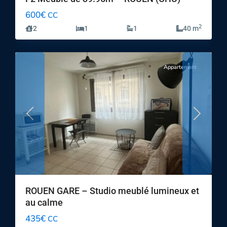
600€
CC
2
2
1
1
40 m
7
ROUEN
Appartement
Previous
Next
ROUEN GARE – Studio meublé lumineux et
au calme
435€
CC