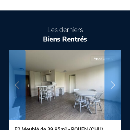
Les derniers
Biens Rentrés
9
ROUEN
Appartement
Previous
Next
F2 Meublé de 39.95m² - ROUEN (CHU)