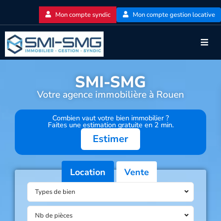
Mon compte syndic
Mon compte gestion locative
SMI-SMG
Votre agence immobilière à Rouen
Combien vaut votre bien immobilier ?
Faites une estimation gratuite en 2 min.
Estimer
Location
Vente
Types de bien
Nb de pièces