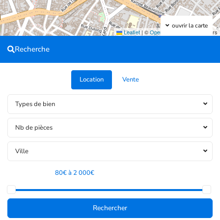
ouvrir la carte
Leaflet
|
©
OpenStreetMap
contributors
Recherche
Location
Vente
Types de bien
Nb de pièces
Ville
Tranche de prix:
80€ à 2 000€