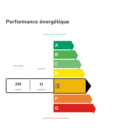
Performance énergétique
Logement extrêmement performant
A
B
C
Consommation
(énergie primaire)
Emissions
D
295
11
E
kWh/m².an
kg CO2/m².an
F
G
Logement extrêmement peu performant