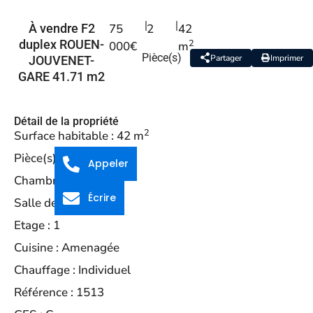
|
|
À vendre F2
75
2
42
2
duplex ROUEN-
000€
m
Pièce(s)
Partager
Imprimer
JOUVENET-
GARE 41.71 m2
Détail de la propriété
2
Surface habitable :
42 m
Pièce(s) :
2
Appeler
Chambre(s) :
1
Écrire
Salle de bains :
1
Etage :
1
Cuisine :
Amenagée
Chauffage :
Individuel
Référence :
1513