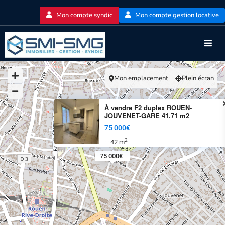
Mon compte syndic
Mon compte gestion locative
Mon emplacement
Plein écran
À vendre F2 duplex ROUEN-
JOUVENET-GARE 41.71 m2
75 000€
2
42 m
·
·
75 000€