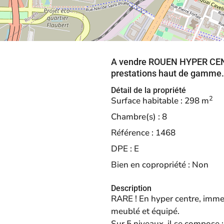
A vendre ROUEN HYPER CEN
prestations haut de gamme.
Détail de la propriété
2
Surface habitable :
298 m
Chambre(s) :
8
Référence :
1468
DPE :
E
Bien en copropriété :
Non
Description
RARE ! En hyper centre, immeu
meublé et équipé.
Sur 5 niveaux, il se compose :