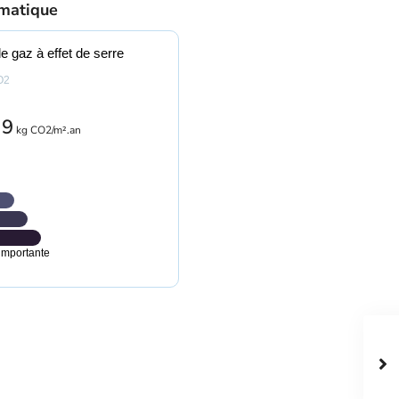
imatique
e gaz à effet de serre
O2
9
kg CO2/m².an
importante