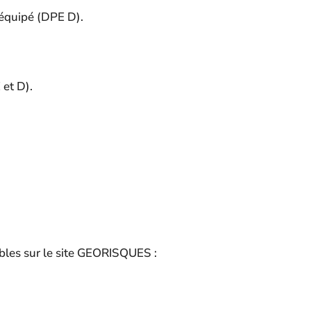
 équipé (DPE D).
 et D).
bles sur le site GEORISQUES :