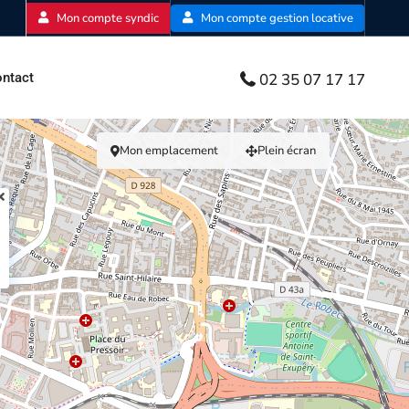
Mon compte syndic
Mon compte gestion locative
02 35 07 17 17
ntact
Mon emplacement
Plein écran