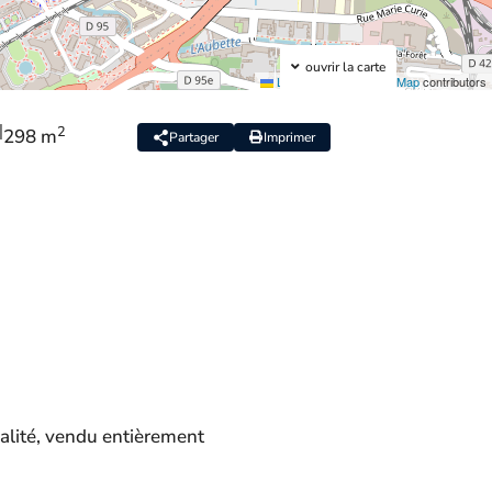
ouvrir la carte
Leaflet
|
©
OpenStreetMap
contributors
|
2
298 m
Partager
Imprimer
ualité, vendu entièrement