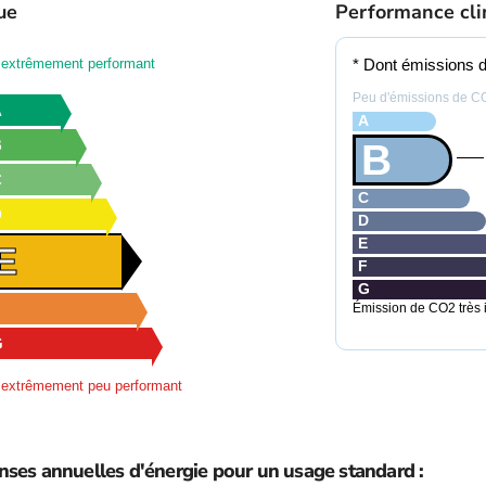
ue
Performance cl
extrêmement performant
* Dont émissions d
Peu d'émissions de C
A
A
B
B
C
C
D
D
E
E
F
G
Émission de CO2 très 
G
extrêmement peu performant
ses annuelles d'énergie pour un usage standard :