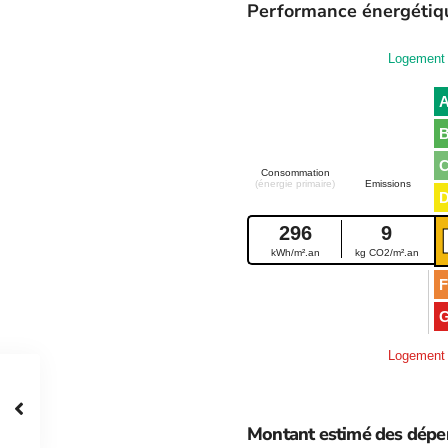
Performance énergétiq
Logement 
Consommation
(énergie primaire)
Emissions
296
9
kWh/m².an
kg CO2/m².an
F
Logement 
Montant estimé des dépen