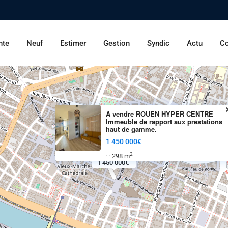
nte
Neuf
Estimer
Gestion
Syndic
Actu
Co
A vendre ROUEN HYPER CENTRE
Immeuble de rapport aux prestations
haut de gamme.
1 450 000€
2
298 m
·
·
1 450 000€