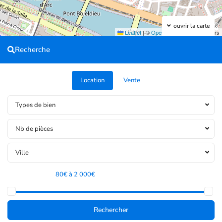
ouvrir la carte
Leaflet
|
©
OpenStreetMap
contributors
Recherche
Location
Vente
Types de bien
Nb de pièces
Ville
Tranche de prix:
80€ à 2 000€