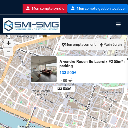
Mon compte syndic
Mon compte gestion locative
Mon emplacement
Plein écran
A vendre Rouen Ile Lacroix F2 55m² +
parking
133 500€
2
55 m
·
·
133 500€