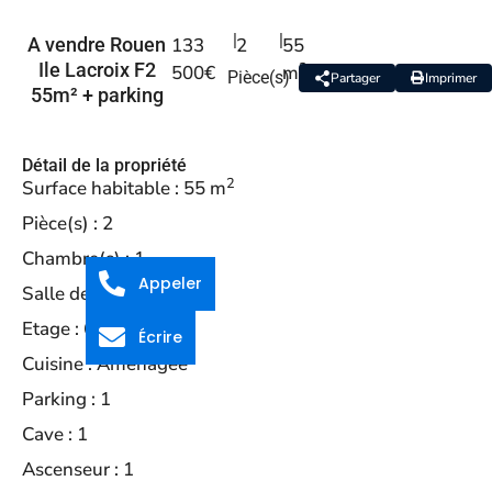
|
|
A vendre Rouen
133
2
55
2
Ile Lacroix F2
500€
m
Pièce(s)
Partager
Imprimer
55m² + parking
Détail de la propriété
2
Surface habitable :
55 m
Pièce(s) :
2
Chambre(s) :
1
Appeler
Salle de bains :
1
Etage :
6
Écrire
Cuisine :
Amenagée
Parking :
1
Cave :
1
Ascenseur :
1