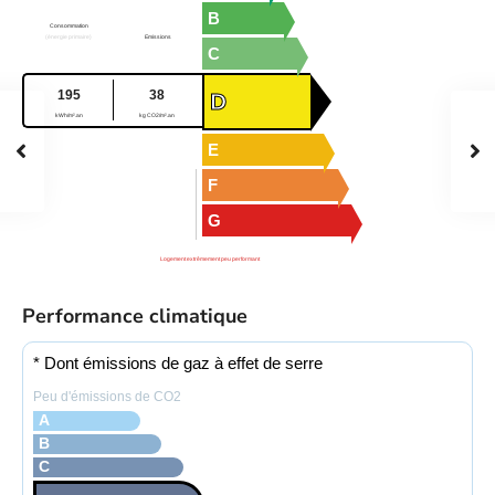
B
Consommation
(énergie primaire)
Emissions
C
195
38
D
kWh/m².an
kg CO2/m².an
E
F
G
Logement extrêmement peu performant
Performance climatique
* Dont émissions de gaz à effet de serre
Peu d'émissions de CO2
A
B
C