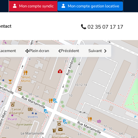
Mon compte syndic
Mon compte gestion locative
02 35 07 17 17
ntact
lacement
Plein écran
Précédent
Suivant