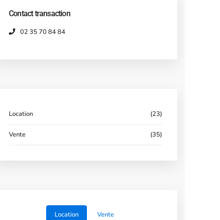
Contact transaction
02 35 70 84 84
Location
(23)
Vente
(35)
Location
Vente