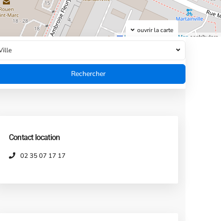
ouvrir la carte
Leaflet
|
©
OpenStreetMap
contributors
Ville
Contact location
02 35 07 17 17