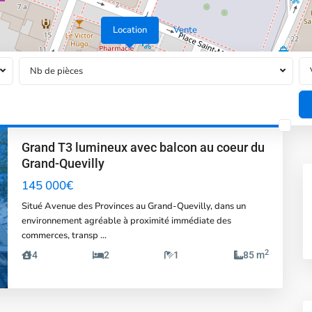
Location
Vente
Nb de pièces
Grand T3 lumineux avec balcon au coeur du
Grand-Quevilly
145 000€
Situé Avenue des Provinces au Grand-Quevilly, dans un
xt
environnement agréable à proximité immédiate des
commerces, transp
...
2
4
2
1
85 m