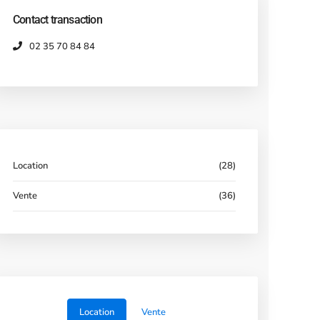
Contact transaction
02 35 70 84 84
Location
(28)
Vente
(36)
Location
Vente