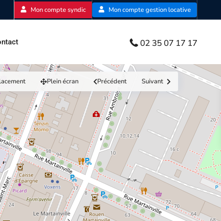
Mon compte syndic
Mon compte gestion locative
02 35 07 17 17
ntact
lacement
Plein écran
Précédent
Suivant