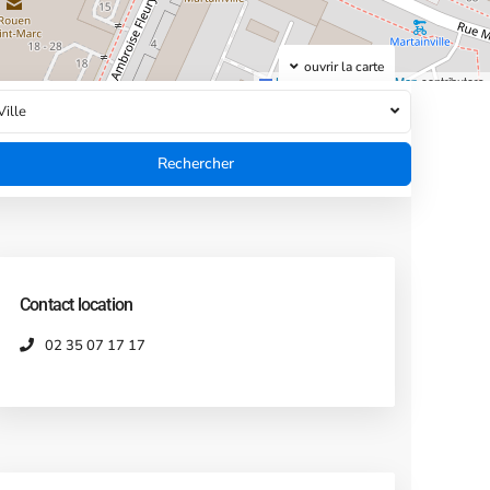
ouvrir la carte
Leaflet
|
©
OpenStreetMap
contributors
Ville
Contact location
02 35 07 17 17