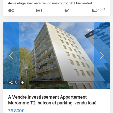
4ème étage avec ascenseur d'une copropriété bien entret
...
2
2
1
1
54 m
Appartement
Previous
Next
A Vendre investissement Appartement
Maromme T2, balcon et parking, vendu loué
76 800€