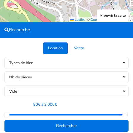
ouvrir la carte
Leaflet
|
©
OpenStreetMap
contributors
Recherche
Location
Vente
Types de bien
Nb de pièces
Ville
Tranche de prix:
80€ à 2 000€