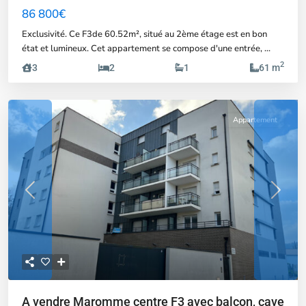
86 800€
Exclusivité. Ce F3de 60.52m², situé au 2ème étage est en bon
état et lumineux. Cet appartement se compose d'une entrée,
...
2
3
2
1
61 m
Appartement
Previous
Next
A vendre Maromme centre F3 avec balcon, cave