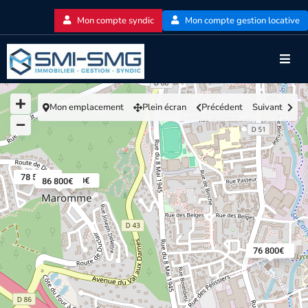
Mon compte syndic
Mon compte gestion locative
Mon emplacement
Plein écran
Précédent
Suivant
78 500€
149 000€
86 800€
57 800€
76 800€