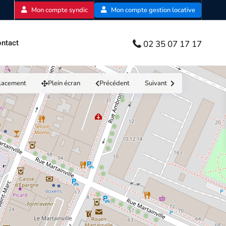
Mon compte syndic
Mon compte gestion locative
02 35 07 17 17
ntact
lacement
Plein écran
Précédent
Suivant