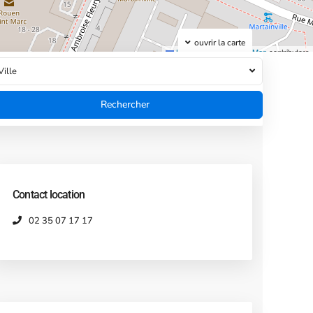
ouvrir la carte
Leaflet
|
©
OpenStreetMap
contributors
Ville
Contact location
02 35 07 17 17