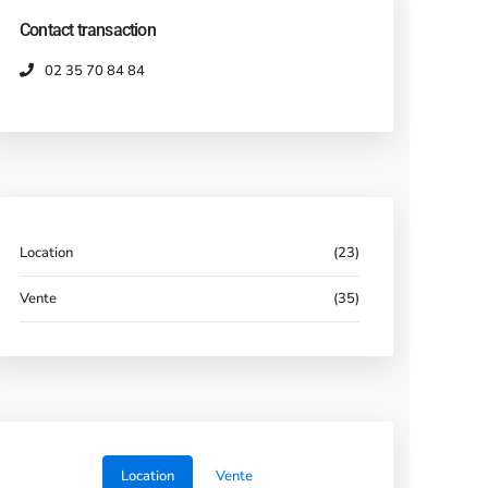
Contact transaction
02 35 70 84 84
Location
(23)
Vente
(35)
Location
Vente