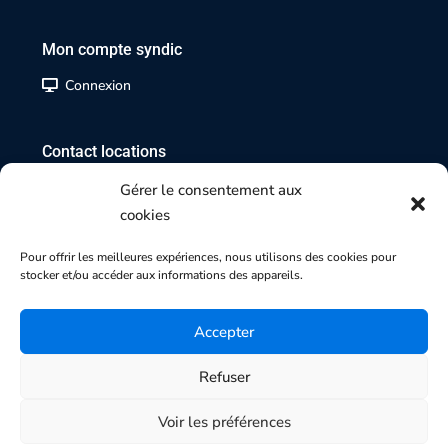
Mon compte syndic
Connexion
Contact locations
02 35 07 17 17
Gérer le consentement aux
cookies
Contact transactions
Pour offrir les meilleures expériences, nous utilisons des cookies pour
stocker et/ou accéder aux informations des appareils.
02 35 70 84 84
Accepter
Refuser
Copyright 2025 | Agence SMI-SMG
Honoraires |
Mentions légales |
Politique de cookies |
Voir les préférences