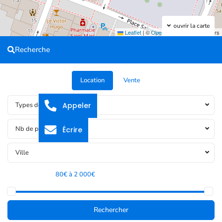
ouvrir la carte
Leaflet
|
©
OpenStreetMap
contributors
Recherche
Location
Vente
Appeler
Types de bien
Nb de pièces
Écrire
Ville
Tranche de prix:
80€ à 2 000€