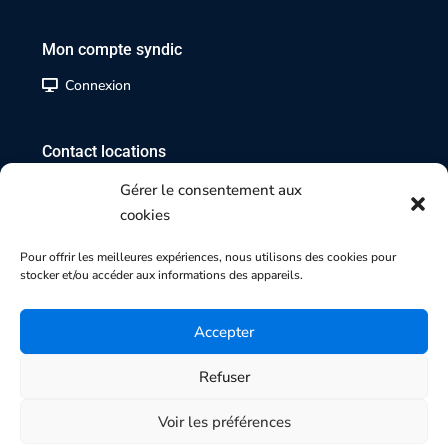
Mon compte syndic
Connexion
Contact locations
02 35 07 17 17
Gérer le consentement aux
cookies
Contact transactions
Pour offrir les meilleures expériences, nous utilisons des cookies pour
stocker et/ou accéder aux informations des appareils.
02 35 70 84 84
Accepter
Refuser
Copyright 2025 | Agence SMI-SMG
Honoraires |
Mentions légales |
Politique de cookies |
Voir les préférences