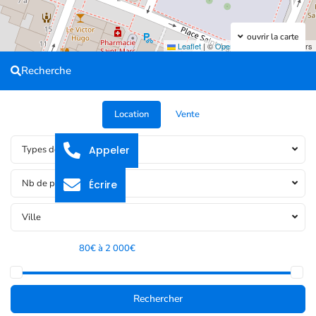
ouvrir la carte
Leaflet
|
©
OpenStreetMap
contributors
Recherche
Location
Vente
Appeler
Types de bien
Nb de pièces
Écrire
Ville
Tranche de prix:
80€ à 2 000€