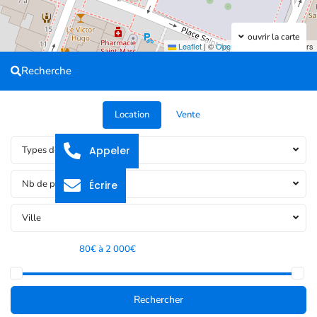
ouvrir la carte
Leaflet
|
©
OpenStreetMap
contributors
Recherche
Location
Vente
Appeler
Types de bien
Nb de pièces
Écrire
Ville
Tranche de prix:
80€ à 2 000€