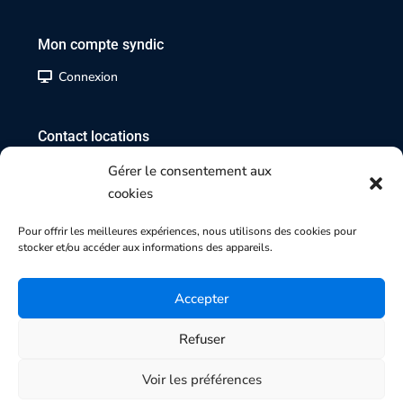
Mon compte syndic
Connexion
Contact locations
02 35 07 17 17
Gérer le consentement aux
cookies
Contact transactions
Pour offrir les meilleures expériences, nous utilisons des cookies pour
stocker et/ou accéder aux informations des appareils.
02 35 70 84 84
Accepter
Refuser
Copyright 2025 | Agence SMI-SMG
Honoraires |
Mentions légales |
Politique de cookies |
Voir les préférences