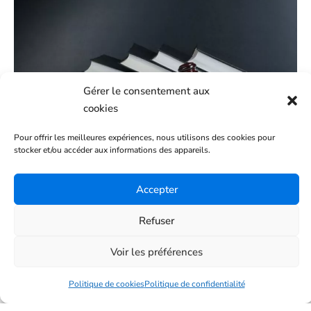
Gérer le consentement aux
cookies
Clauses interdites et abusives dans
Pour offrir les meilleures expériences, nous utilisons des cookies pour
stocker et/ou accéder aux informations des appareils.
un bail de location : ce que la loi
interdit formellement
Accepter
LIRE PLUS »
Refuser
30 janvier 2026
Voir les préférences
Politique de cookies
Politique de confidentialité