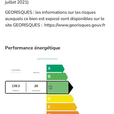
juillet 2021)
GEORISQUES : les informations sur les risques
auxquels ce bien est exposé sont disponibles sur le
site GEORISQUES :
https://www.georisques.gouv.fr
Performance énergétique
Logement extrêmement performant
A
Consommation
(énergie primaire)
Emissions
B
139.3
28
C
kWh/m².an
kg CO2/m².an
D
E