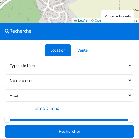
ouvrir la carte
Leaflet
|
©
OpenStreetMap
contributors
Recherche
Location
Vente
Types de bien
Nb de pièces
Ville
Tranche de prix:
80€ à 2 000€