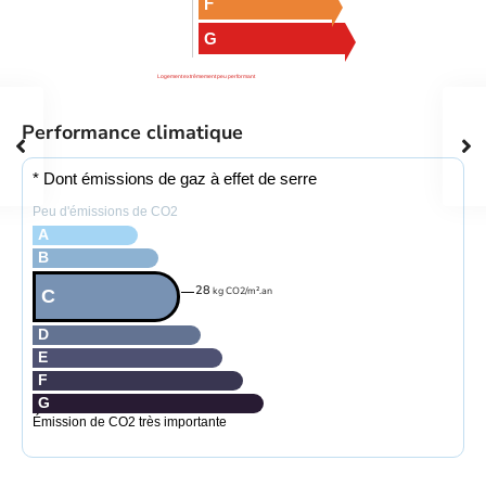
F
G
Logement extrêmement peu performant
Performance climatique
* Dont émissions de gaz à effet de serre
Peu d'émissions de CO2
A
B
28
kg CO2/m².an
C
D
E
F
G
Émission de CO2 très importante