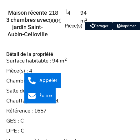
|
|
Maison récente
218
4
94
2
3 chambres avec
000€
m
Pièce(s)
Partager
Imprimer
jardin Saint-
Aubin-Celloville
Détail de la propriété
2
Surface habitable :
94 m
Pièce(s) :
4
Chambre(s) :
3
Appeler
Salle de bains :
1
Écrire
Chauffage :
Individuel
Référence :
1657
GES :
C
DPE :
C