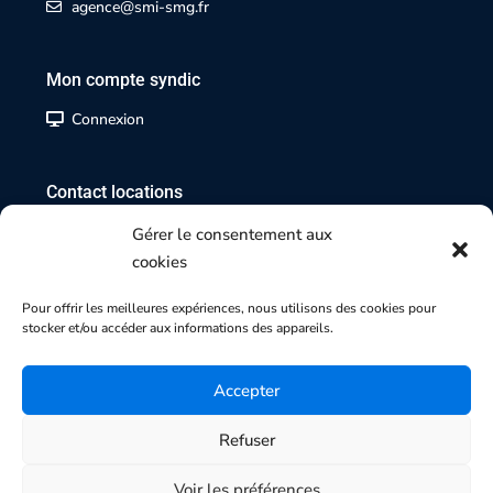
agence@smi-smg.fr
Mon compte syndic
Connexion
Contact locations
02 35 07 17 17
Gérer le consentement aux
cookies
Contact transactions
Pour offrir les meilleures expériences, nous utilisons des cookies pour
stocker et/ou accéder aux informations des appareils.
02 35 70 84 84
Accepter
Refuser
Copyright 2025 | Agence SMI-SMG
Honoraires |
Mentions légales |
Politique de cookies |
Voir les préférences