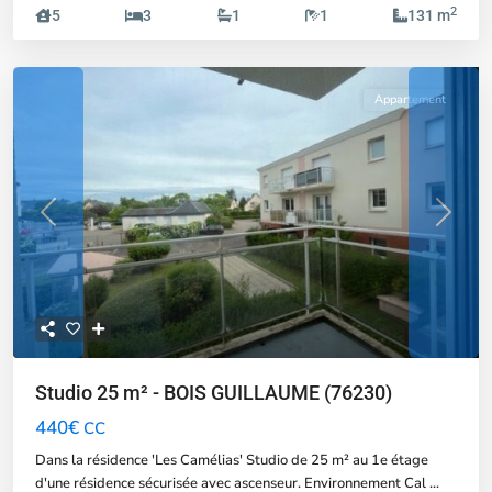
2
5
3
1
1
131 m
Appartement
Previous
Next
Studio 25 m² - BOIS GUILLAUME (76230)
440€
CC
Dans la résidence 'Les Camélias' Studio de 25 m² au 1e étage
d'une résidence sécurisée avec ascenseur. Environnement Cal
...