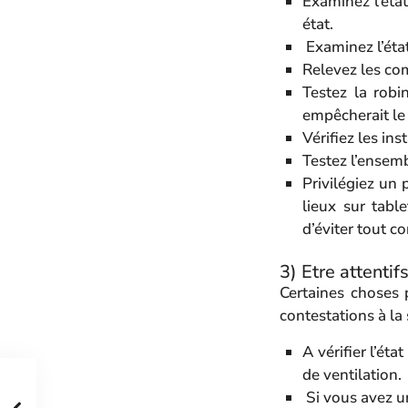
Examinez l’éta
état.
Examinez l’état
Relevez les com
Testez la robin
empêcherait le
Vérifiez les in
Testez l’ensemb
Privilégiez un 
lieux sur tabl
d’éviter tout c
3) Etre attentif
Certaines choses p
contestations à la 
A vérifier l’é
de ventilation.
Si vous avez un