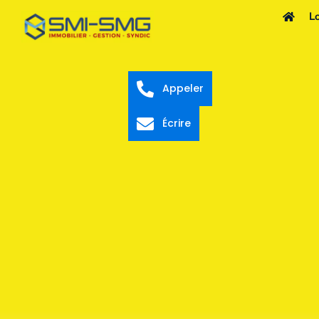
L
Appeler
Écrire