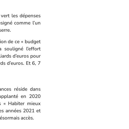
 vert les dépenses
ésigné comme l’un
serre.
tion de ce « budget
souligné l’effort
liards d’euros pour
s d’euros. Et 6, 7
ances réside dans
supplanté en 2020
es « Habiter mieux
les années 2021 et
désormais accès.