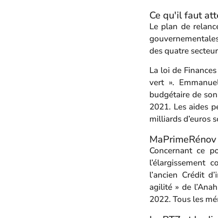
Ce qu'il faut at
Le plan de relanc
gouvernementales
des quatre secteurs
La loi de Finances
vert ». Emmanuel
budgétaire de son 
2021. Les aides p
milliards d’euros 
MaPrimeRénov 
Concernant ce po
l’élargissement 
l’ancien Crédit d
agilité » de l’An
2022. Tous les mén