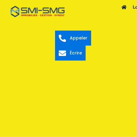
L
Appeler
Écrire