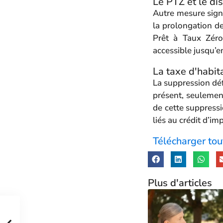
Le PTZ et le di
Autre mesure signi
la prolongation de
Prêt à Taux Zéro
accessible jusqu’e
La taxe d'habita
La suppression déf
présent, seulemen
de cette suppressi
liés au crédit d’im
Télécharger tou
Plus d'articles