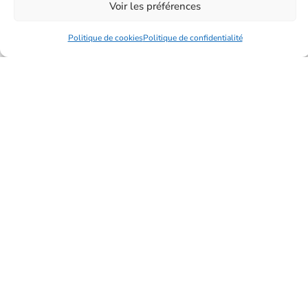
Voir les préférences
du locataire et du propriétaire ?
LIRE PLUS »
Politique de cookies
Politique de confidentialité
16 janvier 2026
Les avantages fiscaux à connaître en
Normandie pour investir dans
l’immobilier