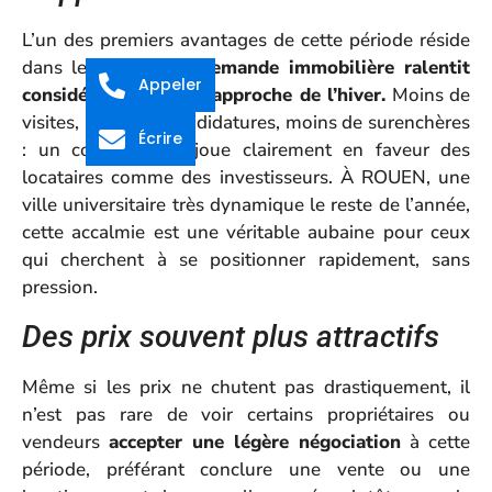
L’un des premiers avantages de cette période réside
dans le fait que
la demande immobilière ralentit
Appeler
considérablement à l’approche de l’hiver.
Moins de
visites, moins de candidatures, moins de surenchères
Écrire
: un contexte qui joue clairement en faveur des
locataires comme des investisseurs. À ROUEN, une
ville universitaire très dynamique le reste de l’année,
cette accalmie est une véritable aubaine pour ceux
qui cherchent à se positionner rapidement, sans
pression.
Des prix souvent plus attractifs
Même si les prix ne chutent pas drastiquement, il
n’est pas rare de voir certains propriétaires ou
vendeurs
accepter une légère négociation
à cette
période, préférant conclure une vente ou une