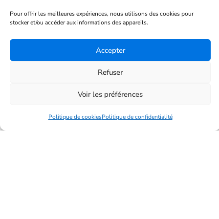
Pour offrir les meilleures expériences, nous utilisons des cookies pour
stocker et/ou accéder aux informations des appareils.
Quelles réparations sont à la charge
du locataire et du propriétaire ?
Accepter
LIRE PLUS »
Refuser
16 janvier 2026
Voir les préférences
Politique de cookies
Politique de confidentialité
Les avantages fiscaux à connaître en