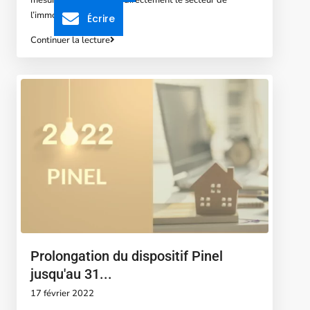
l’immobilier et
...
Écrire
Continuer la lecture
Prolongation du dispositif Pinel
jusqu'au 31...
17 février 2022