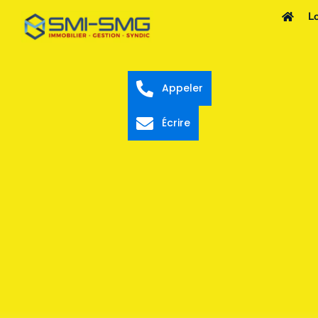
L
Appeler
Écrire